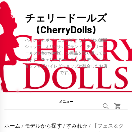
コ
ン
チェリードールズ
テ
(CherryDolls)
ン
ツ
ハイレグとボディコンが好きな人向けの通販
へ
ショップ、オリジナルブランド「チェリード
ールズ(CherryDolls)」の商品を取り扱ってお
ス
ります。チェリードールズは旧ボディコンシ
キ
ョップと旧ハイレグショップが統合したお店
ッ
です。
プ
メニュー
ホーム
/
モデルから探す
/
すみれ☆
/ 【フェス＆ク