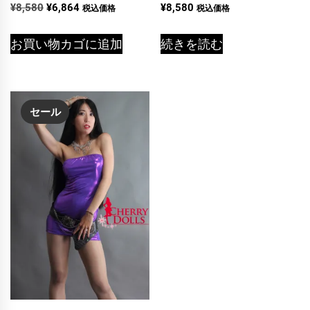
元
現
¥
8,580
¥
6,864
¥
8,580
税込価格
税込価格
の
在
価
の
お買い物カゴに追加
続きを読む
格
価
は
格
¥8,580
は
で
¥6,864
セール
し
で
た。
す。