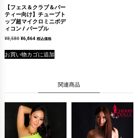
【フェス＆クラブ＆パー
ティー向け】チューブト
ップ超マイクロミニボデ
ィコン / パープル
元
現
¥
8,580
¥
6,864
税込価格
の
在
価
の
お買い物カゴに追加
格
価
は
格
¥8,580
は
で
¥6,864
関連商品
し
で
た。
す。