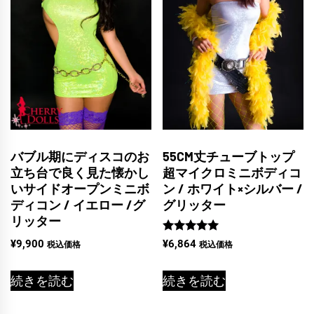
バブル期にディスコのお
55CM丈チューブトップ
立ち台で良く見た懐かし
超マイクロミニボディコ
いサイドオープンミニボ
ン / ホワイト×シルバー /
ディコン / イエロー /グ
グリッター
リッター
5段階中
¥
9,900
¥
6,864
税込価格
税込価格
5.00
の評価
続きを読む
続きを読む