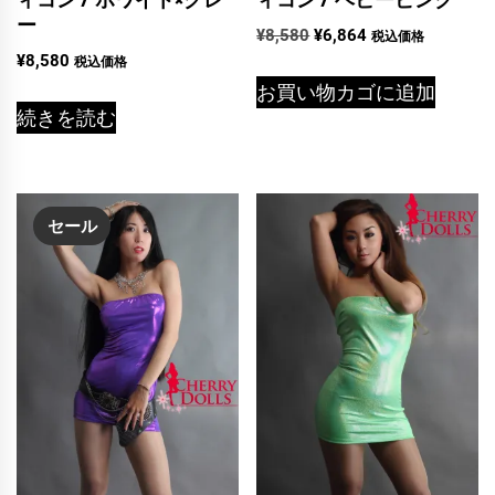
ー
元
現
¥
8,580
¥
6,864
税込価格
¥
8,580
の
在
税込価格
価
の
お買い物カゴに追加
格
価
続きを読む
は
格
¥8,580
は
で
¥6,864
し
で
セール
た。
す。