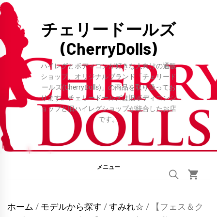
コ
ン
チェリードールズ
テ
(CherryDolls)
ン
ツ
ハイレグとボディコンが好きな人向けの通販
へ
ショップ、オリジナルブランド「チェリード
ールズ(CherryDolls)」の商品を取り扱ってお
ス
ります。チェリードールズは旧ボディコンシ
キ
ョップと旧ハイレグショップが統合したお店
ッ
です。
プ
メニュー
ホーム
/
モデルから探す
/
すみれ☆
/ 【フェス＆ク