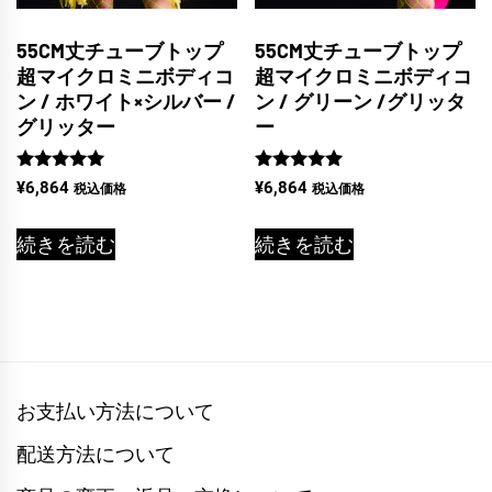
55CM丈チューブトップ
55CM丈チューブトップ
超マイクロミニボディコ
超マイクロミニボディコ
ン / ホワイト×シルバー /
ン / グリーン /グリッタ
グリッター
ー
5段階中
5段階中
¥
6,864
¥
6,864
税込価格
税込価格
5.00
5.00
の評価
の評価
続きを読む
続きを読む
お支払い方法について
配送方法について