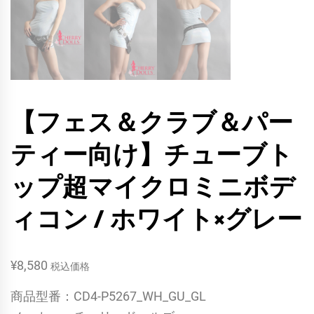
【フェス＆クラブ＆パー
ティー向け】チューブト
ップ超マイクロミニボデ
ィコン / ホワイト×グレー
¥
8,580
税込価格
商品型番：CD4-P5267_WH_GU_GL