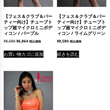
【フェス＆クラブ＆パー
【フェス＆クラブ＆パー
ティー向け】チューブト
ティー向け】チューブト
ップ超マイクロミニボデ
ップ超マイクロミニボデ
ィコン / パープル
ィコン / ライムグリーン
元
現
¥
8,580
¥
6,864
¥
8,580
税込価格
税込価格
の
在
価
の
お買い物カゴに追加
続きを読む
格
価
は
格
¥8,580
は
で
¥6,864
し
で
た。
す。