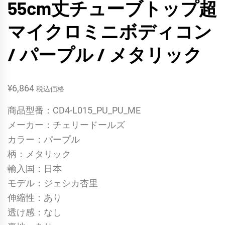
55cm丈チューブトップ超
マイクロミニボディコン
/ パープル / メタリック
¥
6,864
税込価格
商品型番：CD4-L015_PU_PU_ME
メーカー：チェリードールズ
カラー：パープル
柄：メタリック
輸入国：日本
モデル：ジェシカ杏里
伸縮性：あり
透け感：なし