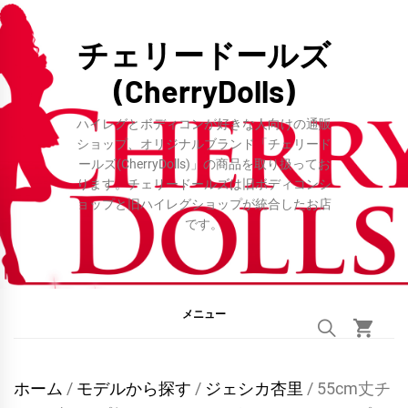
コ
ン
チェリードールズ
テ
(CherryDolls)
ン
ツ
ハイレグとボディコンが好きな人向けの通販
へ
ショップ、オリジナルブランド「チェリード
ールズ(CherryDolls)」の商品を取り扱ってお
ス
ります。チェリードールズは旧ボディコンシ
キ
ョップと旧ハイレグショップが統合したお店
ッ
です。
プ
メニュー
ホーム
/
モデルから探す
/
ジェシカ杏里
/ 55cm丈チ