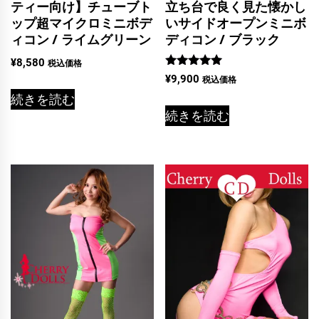
ティー向け】チューブト
立ち台で良く見た懐かし
ップ超マイクロミニボデ
いサイドオープンミニボ
ィコン / ライムグリーン
ディコン / ブラック
¥
8,580
税込価格
5段階中
¥
9,900
税込価格
5.00
の評価
続きを読む
続きを読む