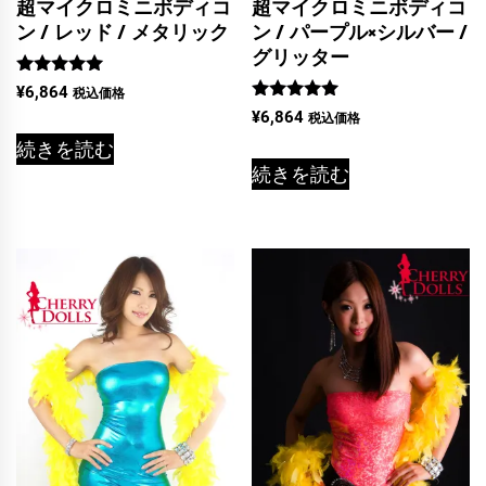
超マイクロミニボディコ
超マイクロミニボディコ
ン / レッド / メタリック
ン / パープル×シルバー /
グリッター
5段階中
¥
6,864
税込価格
5.00
5段階中
¥
6,864
税込価格
の評価
5.00
の評価
続きを読む
続きを読む