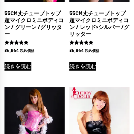
55CM丈チューブトップ
55CM丈チューブトップ
超マイクロミニボディコ
超マイクロミニボディコ
ン / グリーン /グリッタ
ン / レッド×シルバー /グ
ー
リッター
5段階中
5段階中
¥
6,864
¥
6,864
税込価格
税込価格
5.00
5.00
の評価
の評価
続きを読む
続きを読む