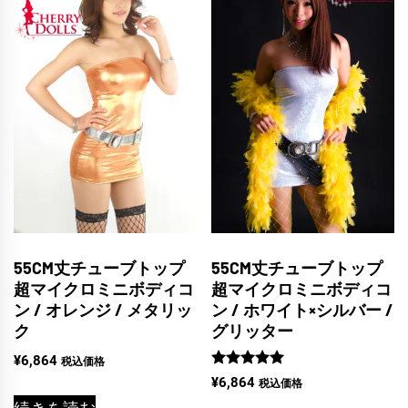
55CM丈チューブトップ
55CM丈チューブトップ
超マイクロミニボディコ
超マイクロミニボディコ
ン / オレンジ / メタリッ
ン / ホワイト×シルバー /
ク
グリッター
¥
6,864
税込価格
5段階中
¥
6,864
税込価格
5.00
の評価