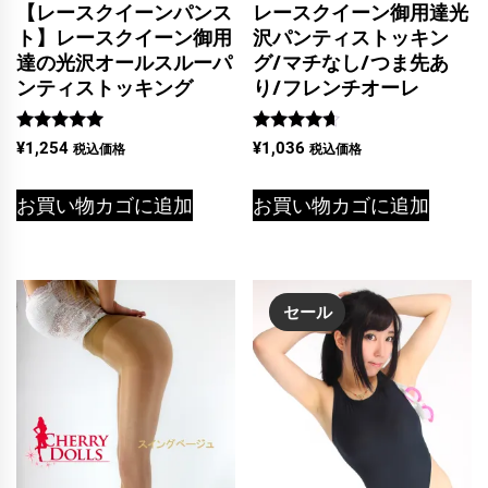
【レースクイーンパンス
レースクイーン御用達光
ト】レースクイーン御用
沢パンティストッキン
達の光沢オールスルーパ
グ/マチなし/つま先あ
ンティストッキング
り/フレンチオーレ
5段階中
5段階中
¥
1,254
¥
1,036
税込価格
税込価格
4.91
4.50
の評価
の評価
お買い物カゴに追加
お買い物カゴに追加
セール