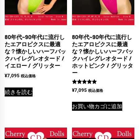
80年代~90年代に流行し
80年代~90年代に流行し
たエアロビクスに最適
たエアロビクスに最適
な？懐かしいハーフバッ
な？懐かしいハーフバッ
クハイレグレオタード /
クハイレグレオタード /
イエロー / グリッター
ホットピンク / グリッタ
ー
¥
7,095
税込価格
5段階中
¥
7,095
税込価格
続きを読む
5.00
の評価
お買い物カゴに追加