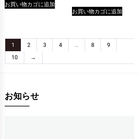
の
在
価
の
お買い物カゴに追加
価
の
格
価
お買い物カゴに追加
格
価
は
格
は
格
¥1,474
は
¥1,474
は
で
¥1,179
で
¥1,179
し
で
1
2
3
4
…
8
9
し
で
た。
す。
た。
す。
10
→
お知らせ