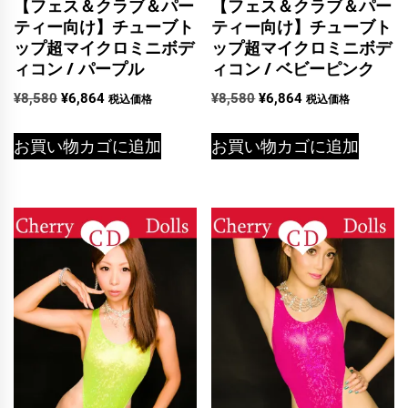
【フェス＆クラブ＆パー
【フェス＆クラブ＆パー
ティー向け】チューブト
ティー向け】チューブト
ップ超マイクロミニボデ
ップ超マイクロミニボデ
ィコン / パープル
ィコン / ベビーピンク
元
現
元
現
¥
8,580
¥
6,864
¥
8,580
¥
6,864
税込価格
税込価格
の
在
の
在
価
の
価
の
お買い物カゴに追加
お買い物カゴに追加
格
価
格
価
は
格
は
格
¥8,580
は
¥8,580
は
で
¥6,864
で
¥6,864
し
で
し
で
た。
す。
た。
す。