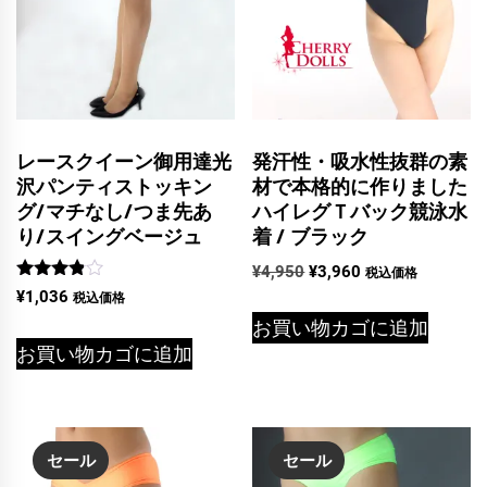
レースクイーン御用達光
発汗性・吸水性抜群の素
沢パンティストッキン
材で本格的に作りました
グ/マチなし/つま先あ
ハイレグＴバック競泳水
り/スイングベージュ
着 / ブラック
元
現
¥
4,950
¥
3,960
税込価格
5段階中
の
在
¥
1,036
税込価格
3.75
価
の
の評価
お買い物カゴに追加
格
価
お買い物カゴに追加
は
格
¥4,950
は
で
¥3,960
し
で
セール
セール
た。
す。