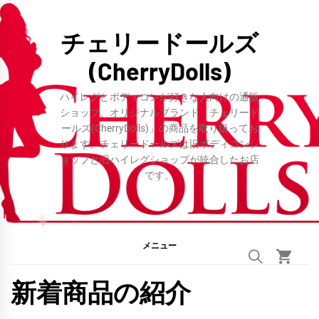
コ
ン
チェリードールズ
テ
(CherryDolls)
ン
ツ
ハイレグとボディコンが好きな人向けの通販
へ
ショップ、オリジナルブランド「チェリード
ールズ(CherryDolls)」の商品を取り扱ってお
ス
ります。チェリードールズは旧ボディコンシ
キ
ョップと旧ハイレグショップが統合したお店
ッ
です。
プ
メニュー
新着商品の紹介