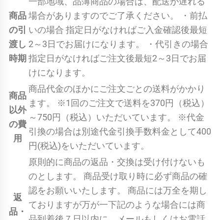
一部地域、品薄商品の場合は、配送が遅れる
商品
場合がありますのでご了承ください。 ・前払
の引
いの場合 指定日がなければご入金確認後最短
渡し
2～3日でお届けになります。 ・代引きの場合
時期
指定日がなければご注文後最短2～3日でお届
けになります。
商品代金のほかにご注文ごとの送料がかかり
商品
ます。 ※1回のご注文で送料を370円（税込）
以外
～750円（税込）いただいています。 ※代金
の費
引換の場合は別途代金引換手数料金として400
用
円(税込)をいただいています。
原則的に商品の返品・交換は受け付けないも
のとします。 商品受け取り時に必ず商品の確
認をお願いいたします。 商品には万全を期し
返
ておりますが万が一下記のような場合には商
品・
品到着後７日以内に、メールもしくはお電話