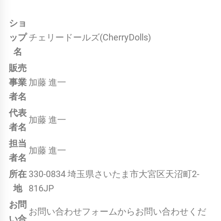
ショ
ップ
チェリードールズ(CherryDolls)
名
販売
事業
加藤 進一
者名
代表
加藤 進一
者名
担当
加藤 進一
者名
所在
330-0834 埼玉県さいたま市大宮区天沼町2-
地
816JP
お問
お問い合わせフォームからお問い合わせくだ
い合