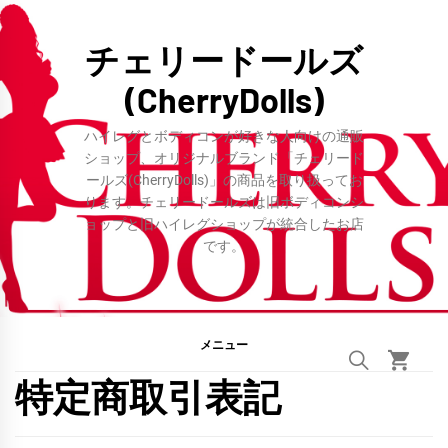
コ
ン
チェリードールズ
テ
(CherryDolls)
ン
ツ
ハイレグとボディコンが好きな人向けの通販
へ
ショップ、オリジナルブランド「チェリード
ールズ(CherryDolls)」の商品を取り扱ってお
ス
ります。チェリードールズは旧ボディコンシ
キ
ョップと旧ハイレグショップが統合したお店
ッ
です。
プ
メニュー
特定商取引表記