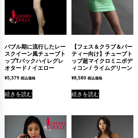
バブル期に流行したレー
【フェス＆クラブ＆パー
スクイーン風チューブト
ティー向け】チューブト
ップTバックハイレグレ
ップ超マイクロミニボデ
オタード / イエロー
ィコン / ライムグリーン
¥
5,379
¥
8,580
税込価格
税込価格
続きを読む
続きを読む