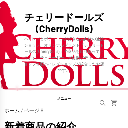
コ
ン
チェリードールズ
テ
(CherryDolls)
ン
ツ
ハイレグとボディコンが好きな人向けの通販
へ
ショップ、オリジナルブランド「チェリード
ールズ(CherryDolls)」の商品を取り扱ってお
ス
ります。チェリードールズは旧ボディコンシ
キ
ョップと旧ハイレグショップが統合したお店
ッ
です。
プ
メニュー
ホーム
/ ページ 8
新着商品の紹介