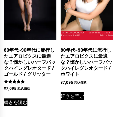
80年代~90年代に流行し
80年代~90年代に流行し
たエアロビクスに最適
たエアロビクスに最適
な？懐かしいハーフバッ
な？懐かしいハーフバッ
クハイレグレオタード /
クハイレグレオタード /
ホワイト
ゴールド / グリッター
¥
7,095
税込価格
5段階中
¥
7,095
税込価格
5.00
続きを読む
の評価
続きを読む