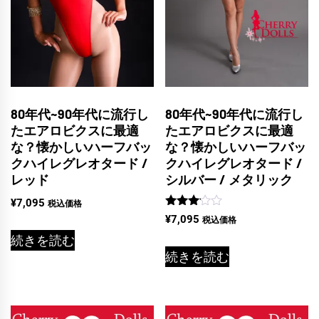
80年代~90年代に流行し
80年代~90年代に流行し
たエアロビクスに最適
たエアロビクスに最適
な？懐かしいハーフバッ
な？懐かしいハーフバッ
クハイレグレオタード /
クハイレグレオタード /
レッド
シルバー / メタリック
¥
7,095
税込価格
5段階
¥
7,095
税込価格
中
3.00
続きを読む
の評価
続きを読む