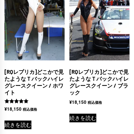
[RQレプリカ]どこかで見
[RQレプリカ]どこかで見
たようなＴバックハイレ
たようなＴバックハイレ
グレースクイーン / ホワ
グレースクイーン / ブラ
イト
ック
¥
18,150
税込価格
5段階中
¥
18,150
税込価格
5.00
の評価
続きを読む
続きを読む