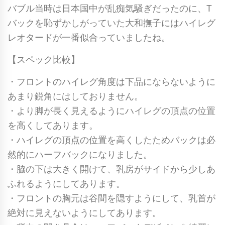
バブル当時は日本国中が乱痴気騒ぎだったのに、T
ー
バックを恥ずかしがっていた大和撫子にはハイレグ
ド
レオタードが一番似合っていましたね。
/
ブ
【スペック比較】
ル
・フロントのハイレグ角度は下品にならないように
ー
あまり鋭角にはしておりません。
個
・より脚が長く見えるようにハイレグの頂点の位置
を高くしてあります。
・ハイレグの頂点の位置を高くしたためバックは必
然的にハーフバックになりました。
・脇の下は大きく開けて、乳房がサイドから少しあ
ふれるようにしてあります。
・フロントの胸元は谷間を隠すようにして、乳首が
絶対に見えないようにしてあります。