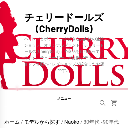
コ
ン
チェリードールズ
テ
(CherryDolls)
ン
ツ
ハイレグとボディコンが好きな人向けの通販
へ
ショップ、オリジナルブランド「チェリード
ールズ(CherryDolls)」の商品を取り扱ってお
ス
ります。チェリードールズは旧ボディコンシ
キ
ョップと旧ハイレグショップが統合したお店
ッ
です。
プ
メニュー
ホーム
/
モデルから探す
/
Naoko
/ 80年代~90年代