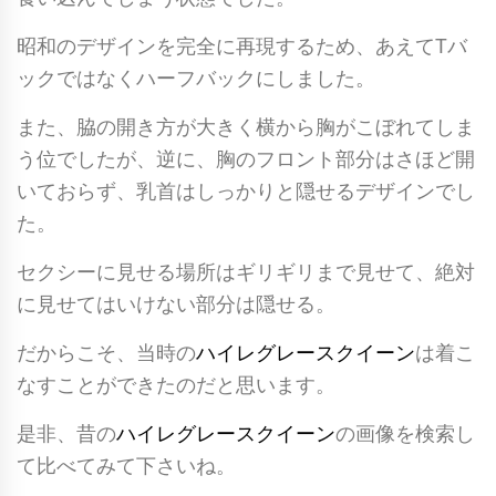
か
し
昭和のデザインを完全に再現するため、あえてTバ
い
ックではなくハーフバックにしました。
ハ
また、脇の開き方が大きく横から胸がこぼれてしま
ー
う位でしたが、逆に、胸のフロント部分はさほど開
フ
いておらず、乳首はしっかりと隠せるデザインでし
バ
た。
ッ
ク
セクシーに見せる場所はギリギリまで見せて、絶対
ハ
に見せてはいけない部分は隠せる。
イ
だからこそ、当時の
ハイレグレースクイーン
は着こ
レ
なすことができたのだと思います。
グ
レ
是非、昔の
ハイレグレースクイーン
の画像を検索し
オ
て比べてみて下さいね。
タ