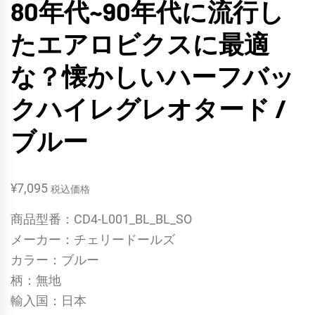
80年代~90年代に流行し
たエアロビクスに最適
な？懐かしいハーフバッ
クハイレグレオタード /
ブルー
¥
7,095
税込価格
商品型番：CD4-L001_BL_BL_SO
メーカー：チェリードールズ
カラー：ブルー
柄：無地
輸入国：日本