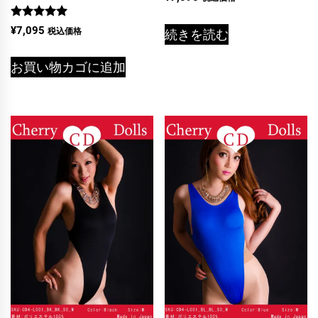
5段階中
¥
7,095
税込価格
続きを読む
5.00
の評価
お買い物カゴに追加