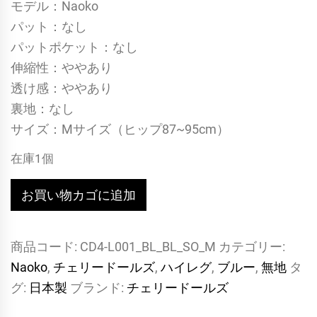
モデル：Naoko
パット：なし
パットポケット：なし
伸縮性：ややあり
透け感：ややあり
裏地：なし
サイズ：Mサイズ（ヒップ87~95cm）
在庫1個
80
お買い物カゴに追加
年
代
商品コード:
CD4-L001_BL_BL_SO_M
カテゴリー:
~90
Naoko
,
チェリードールズ
,
ハイレグ
,
ブルー
,
無地
タ
年
グ:
日本製
ブランド:
チェリードールズ
代
に