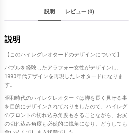
流
説明
レビュー (0)
行
し
た
説明
エ
ア
【このハイレグレオタードのデザインについて】
ロ
ビ
バブルを経験したアラフォー女性がデザインし、
ク
1990年代デザインを再現したレオタードになりま
ス
す。
に
昭和時代のハイレグレオタードは脚を長く見せる事
最
を目的にデザインされておりましたので、ハイレグ
適
のフロントの切れ込み角度もさることながら、お尻
な？
の切れ込み角度も必然的に鋭角になり、どうしても
懐
食い込んでしまう状態でした。