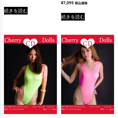
5段階中
¥
7,095
税込価格
5.00
の評価
続きを読む
続きを読む