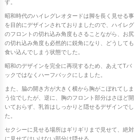
に
す。
最
昭和時代のハイレグレオタードは脚を長く見せる事
適
を目的にデザインされておりましたので、ハイレグ
な？
のフロントの切れ込み角度もさることながら、お尻
懐
の切れ込み角度も必然的に鋭角になり、どうしても
か
食い込んでしまう状態でした。
し
い
昭和のデザインを完全に再現するため、あえてTバ
ハ
ックではなくハーフバックにしました。
ー
また、脇の開き方が大きく横から胸がこぼれてしま
フ
う位でしたが、逆に、胸のフロント部分はさほど開
バ
いておらず、乳首はしっかりと隠せるデザインでし
ッ
た。
ク
ハ
セクシーに見せる場所はギリギリまで見せて、絶対
イ
に見せてはいけない部分は隠せる。