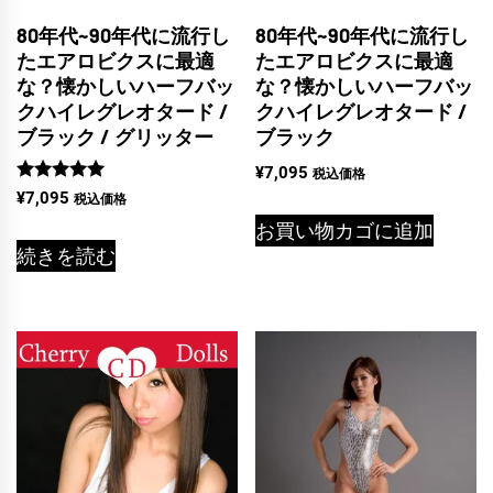
80年代~90年代に流行し
80年代~90年代に流行し
たエアロビクスに最適
たエアロビクスに最適
な？懐かしいハーフバッ
な？懐かしいハーフバッ
クハイレグレオタード /
クハイレグレオタード /
ブラック / グリッター
ブラック
¥
7,095
税込価格
5段階中
¥
7,095
税込価格
5.00
の評価
お買い物カゴに追加
続きを読む