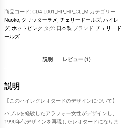
代
商品コード:
CD4-L001_HP_HP_GL_M
カテゴリー:
~90
Naoko
,
グリッターラメ
,
チェリードールズ
,
ハイレ
年
グ
,
ホットピンク
タグ:
日本製
ブランド:
チェリード
代
ールズ
に
流
行
説明
レビュー (1)
し
た
エ
説明
ア
ロ
【このハイレグレオタードのデザインについて】
ビ
ク
バブルを経験したアラフォー女性がデザインし、
ス
1990年代デザインを再現したレオタードになりま