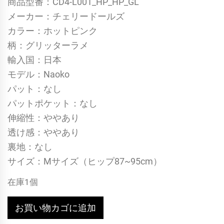
商品型番：CD4-L001_HP_HP_GL
メーカー：チェリードールズ
カラー：ホットピンク
柄：グリッターラメ
輸入国：日本
モデル：Naoko
パット：なし
パットポケット：なし
伸縮性：ややあり
透け感：ややあり
裏地：なし
サイズ：Mサイズ（ヒップ87~95cm）
在庫1個
80
お買い物カゴに追加
年