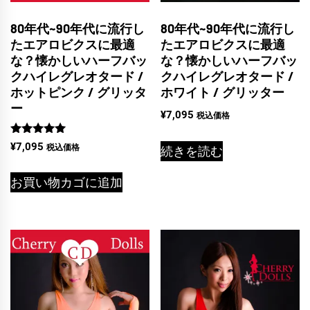
80年代~90年代に流行し
80年代~90年代に流行し
たエアロビクスに最適
たエアロビクスに最適
な？懐かしいハーフバッ
な？懐かしいハーフバッ
クハイレグレオタード /
クハイレグレオタード /
ホットピンク / グリッタ
ホワイト / グリッター
ー
¥
7,095
税込価格
5段階中
¥
7,095
税込価格
続きを読む
5.00
の評価
お買い物カゴに追加