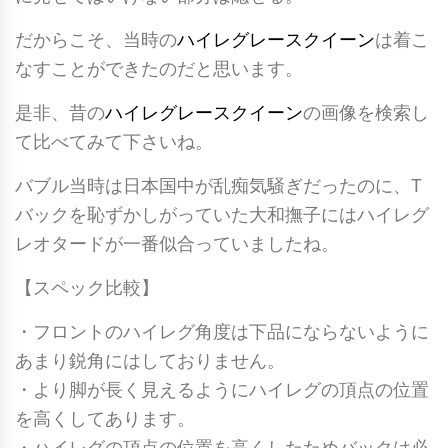
レ
だからこそ、当時の
ハイレグレースクイーン
は着こ
グ
なすことができたのだと思います。
レ
オ
是非、昔の
ハイレグレースクイーン
の画像を検索し
タ
て比べてみて下さいね。
ー
バブル当時は日本国中が乱痴気騒ぎだったのに、T
ド
バックを恥ずかしがっていた大和撫子にはハイレグ
/
レオタードが一番似合っていましたね。
ホ
ッ
【スペック比較】
ト
・フロントのハイレグ角度は下品にならないように
ピ
あまり鋭角にはしておりません。
ン
・より脚が長く見えるようにハイレグの頂点の位置
ク
を高くしてあります。
/
・ハイレグの頂点の位置を高くしたためバックは必