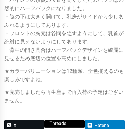
グ
然的にハーフバックになりました。
リ
・脇の下は大きく開けて、乳房がサイドから少しあ
ッ
ふれるようにしてあります。
タ
・フロントの胸元は谷間を隠すようにして、乳首が
ー
絶対に見えないようにしてあります。
個
・背中の開き具合はハーフバックデザインを綺麗に
見せるため底辺の位置を高めにしました。
★カラーバリエーションは12種類、全色揃えるのも
楽しみですよね。
★完売しましたら再生産まで再入荷の予定はござい
ません。
Threads
X
Hatena