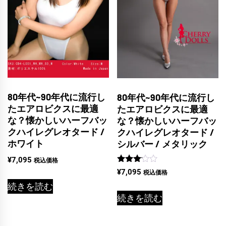
80年代~90年代に流行し
80年代~90年代に流行し
たエアロビクスに最適
たエアロビクスに最適
な？懐かしいハーフバッ
な？懐かしいハーフバッ
クハイレグレオタード /
クハイレグレオタード /
ホワイト
シルバー / メタリック
¥
7,095
税込価格
5段階
¥
7,095
税込価格
中
続きを読む
3.00
の評価
続きを読む