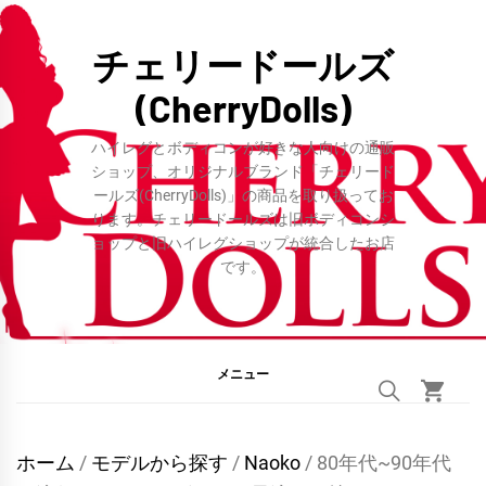
コ
ン
チェリードールズ
テ
(CherryDolls)
ン
ツ
ハイレグとボディコンが好きな人向けの通販
へ
ショップ、オリジナルブランド「チェリード
ールズ(CherryDolls)」の商品を取り扱ってお
ス
ります。チェリードールズは旧ボディコンシ
キ
ョップと旧ハイレグショップが統合したお店
ッ
です。
プ
メニュー
ホーム
/
モデルから探す
/
Naoko
/ 80年代~90年代