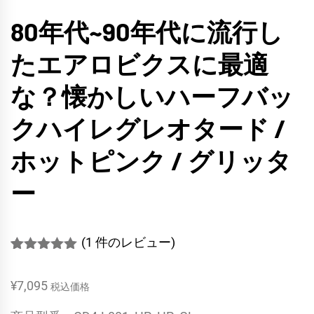
80年代~90年代に流行し
たエアロビクスに最適
な？懐かしいハーフバッ
クハイレグレオタード /
ホットピンク / グリッタ
ー
(
1
件のレビュー)
1
件の利用者
評価に基づ
¥
7,095
く5段階評
税込価格
価のうち、
5.00
点