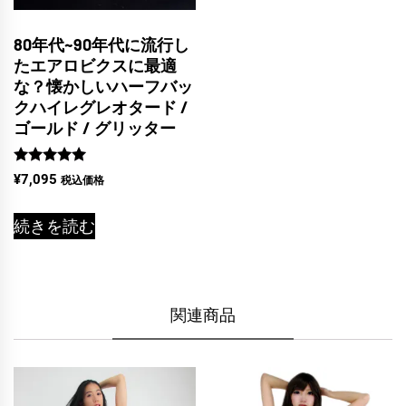
80年代~90年代に流行し
たエアロビクスに最適
な？懐かしいハーフバッ
クハイレグレオタード /
ゴールド / グリッター
5段階中
¥
7,095
税込価格
5.00
の評価
続きを読む
関連商品