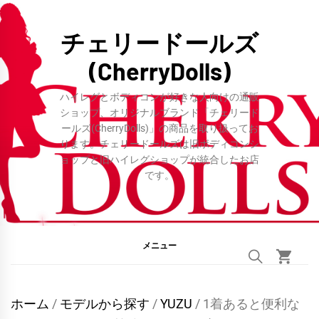
コ
ン
チェリードールズ
テ
(CherryDolls)
ン
ツ
ハイレグとボディコンが好きな人向けの通販
へ
ショップ、オリジナルブランド「チェリード
ールズ(CherryDolls)」の商品を取り扱ってお
ス
ります。チェリードールズは旧ボディコンシ
キ
ョップと旧ハイレグショップが統合したお店
ッ
です。
プ
メニュー
ホーム
/
モデルから探す
/
YUZU
/ 1着あると便利な