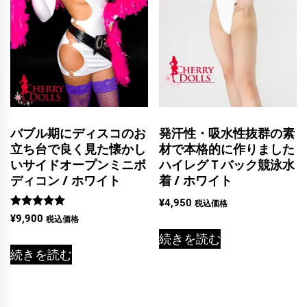
バブル期にディスコのお
発汗性・吸水性抜群の素
立ち台で良く見た懐かし
材で本格的に作りました
いサイドオープンミニボ
ハイレグＴバック競泳水
ディコン / ホワイト
着 / ホワイト
¥
4,950
税込価格
5段階中
¥
9,900
税込価格
5.00
の評価
続きを読む
続きを読む