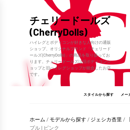
コ
ン
チェリードールズ
テ
(CherryDolls)
ン
ツ
ハイレグとボディコンが好きな人向けの通販
へ
ショップ、オリジナルブランド「チェリード
ス
ールズ(CherryDolls)」の商品を取り扱ってお
ります。チェリードールズは旧ボディコンシ
キ
ョップと旧ハイレグショップが統合したお店
ッ
です。
プ
スタイルから探す
メー
ホーム
/
モデルから探す
/
ジェシカ杏里
/
プル | ピンク