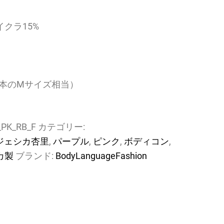
イクラ15%
本のMサイズ相当）
_PK_RB_F
カテゴリー:
ジェシカ杏里
,
パープル
,
ピンク
,
ボディコン
,
カ製
ブランド:
BodyLanguageFashion