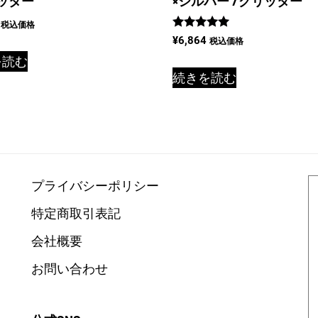
ッター
×シルバー /グリッター
税込価格
5段階中
¥
6,864
税込価格
5.00
の評価
を読む
続きを読む
プライバシーポリシー
特定商取引表記
会社概要
お問い合わせ