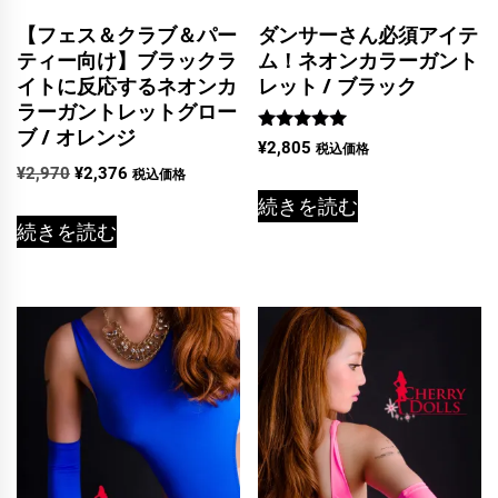
【フェス＆クラブ＆パー
ダンサーさん必須アイテ
ティー向け】ブラックラ
ム！ネオンカラーガント
イトに反応するネオンカ
レット / ブラック
ラーガントレットグロー
ブ / オレンジ
5段階中
¥
2,805
税込価格
5.00
元
現
¥
2,970
¥
2,376
税込価格
の評価
の
在
続きを読む
価
の
続きを読む
格
価
は
格
¥2,970
は
で
¥2,376
し
で
た。
す。