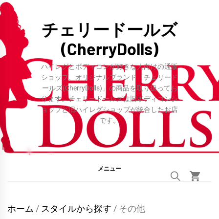
コ
ン
チェリードールズ
テ
(CherryDolls)
ン
ツ
ハイレグとボディコンが好きな人向けの通販
へ
ショップ、オリジナルブランド「チェリード
ールズ(CherryDolls)」の商品を取り扱ってお
ス
ります。チェリードールズは旧ボディコンシ
キ
ョップと旧ハイレグショップが統合したお店
ッ
です。
プ
メニュー
ホーム
/
スタイルから探す
/ その他