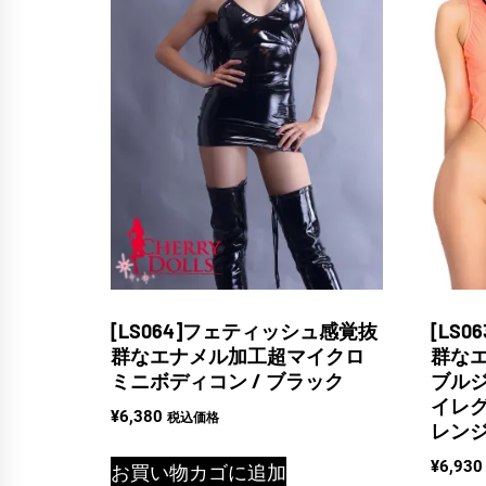
[LS064]フェティッシュ感覚抜
[LS
群なエナメル加工超マイクロ
群な
ミニボディコン / ブラック
ブル
イレグ
¥
6,380
税込価格
レン
¥
6,930
お買い物カゴに追加