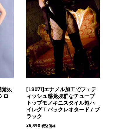
感覚抜
[LS071]エナメル加工でフェテ
クロ
ィッシュ感覚抜群なチューブ
トップモノキニスタイル超ハ
イレグＴバックレオタード / ブ
ラック
¥
5,390
税込価格