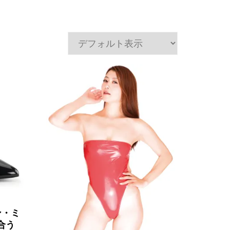
コン・ミ
合う