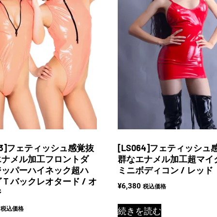
063]フェティッシュ感覚抜
[LS064]フェティッシュ
エナメル加工フロントダ
群なエナメル加工超マイ
ジッパーハイネック超ハ
ミニボディコン / レッド
Ｔバックレオタード / オ
¥
6,380
税込価格
ジ
税込価格
続きを読む