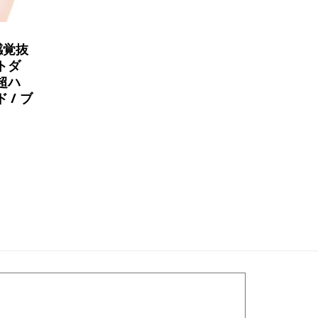
感覚抜
トダ
超ハ
/ ブ