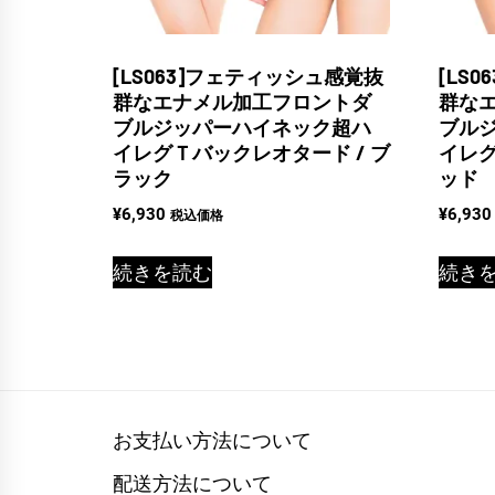
[LS063]フェティッシュ感覚抜
[LS
群なエナメル加工フロントダ
群な
ブルジッパーハイネック超ハ
ブル
イレグＴバックレオタード / ブ
イレグ
ラック
ッド
¥
6,930
¥
6,930
税込価格
続きを読む
続き
お支払い方法について
配送方法について