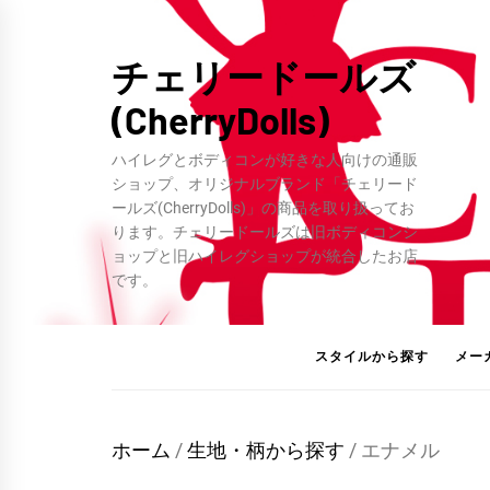
コ
ン
チェリードールズ
テ
(CherryDolls)
ン
ツ
ハイレグとボディコンが好きな人向けの通販
へ
ショップ、オリジナルブランド「チェリード
ス
ールズ(CherryDolls)」の商品を取り扱ってお
ります。チェリードールズは旧ボディコンシ
キ
ョップと旧ハイレグショップが統合したお店
ッ
です。
プ
スタイルから探す
メー
ホーム
/
生地・柄から探す
/ エナメル