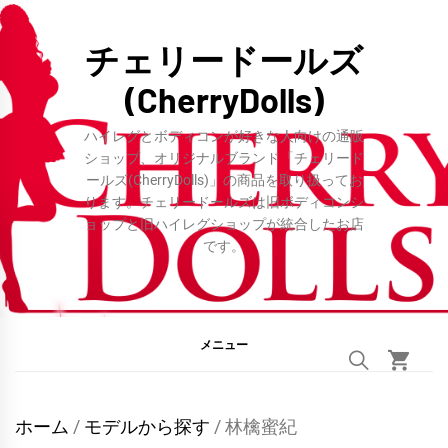
コ
ン
チェリードールズ
テ
(CherryDolls)
ン
ツ
ハイレグとボディコンが好きな人向けの通販
へ
ショップ、オリジナルブランド「チェリード
ールズ(CherryDolls)」の商品を取り扱ってお
ス
ります。チェリードールズは旧ボディコンシ
キ
ョップと旧ハイレグショップが統合したお店
ッ
です。
プ
メニュー
ホーム
/
モデルから探す
/ 林檎蜜紀