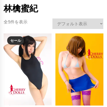
林檎蜜紀
全5件を表示
セール