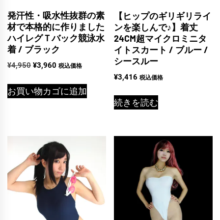
発汗性・吸水性抜群の素
【ヒップのギリギリライ
材で本格的に作りました
ンを楽しんで♪】着丈
ハイレグＴバック競泳水
24CM超マイクロミニタ
着 / ブラック
イトスカート / ブルー /
シースルー
元
現
¥
4,950
¥
3,960
税込価格
の
在
¥
3,416
税込価格
価
の
お買い物カゴに追加
格
価
続きを読む
は
格
¥4,950
は
で
¥3,960
し
で
た。
す。