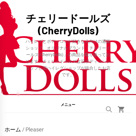
コ
ン
チェリードールズ
テ
(CherryDolls)
ン
ツ
ハイレグとボディコンが好きな人向けの通販
へ
ショップ、オリジナルブランド「チェリード
ールズ(CherryDolls)」の商品を取り扱ってお
ス
ります。チェリードールズは旧ボディコンシ
キ
ョップと旧ハイレグショップが統合したお店
ッ
です。
プ
メニュー
ホーム
/ Pleaser